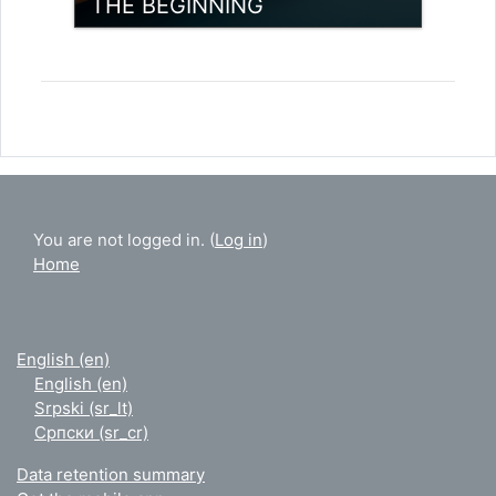
THE BEGINNING
Category:
Digitalne kompetencije
Access
You are not logged in. (
Log in
)
Home
English ‎(en)‎
English ‎(en)‎
Srpski ‎(sr_lt)‎
Српски ‎(sr_cr)‎
Data retention summary