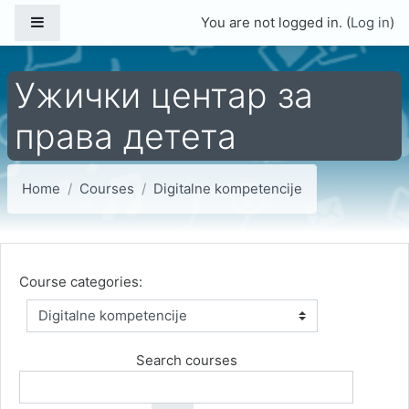
Skip to main content
Side panel
You are not logged in. (
Log in
)
Ужички центар за
права детета
Home
Courses
Digitalne kompetencije
Course categories:
Search courses